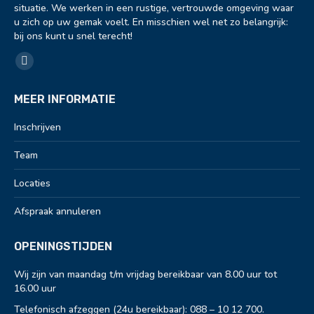
situatie. We werken in een rustige, vertrouwde omgeving waar
u zich op uw gemak voelt. En misschien wel net zo belangrijk:
bij ons kunt u snel terecht!
Vind ons op:
Facebook
page
MEER INFORMATIE
opens
in
Inschrijven
new
Team
window
Locaties
Afspraak annuleren
OPENINGSTIJDEN
Wij zijn van maandag t/m vrijdag bereikbaar van 8.00 uur tot
16.00 uur
Telefonisch afzeggen (24u bereikbaar):
088 – 10 12 700
.