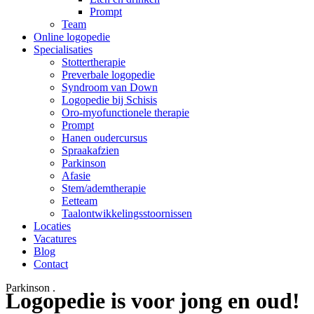
Prompt
Team
Online logopedie
Specialisaties
Stottertherapie
Preverbale logopedie
Syndroom van Down
Logopedie bij Schisis
Oro-myofunctionele therapie
Prompt
Hanen oudercursus
Spraakafzien
Parkinson
Afasie
Stem/ademtherapie
Eetteam
Taalontwikkelingsstoornissen
Locaties
Vacatures
Blog
Contact
Parkinson
.
Logopedie is voor jong en oud!