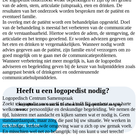
van de adem, stem, articulatie (uitspraak), eten en drinken. De
resultaten van het onderzoek worden besproken met de patiënt en
eventueel familie.
In overleg met de patiënt wordt een behandelplan opgesteld. Doel
van de behandeling is meestal het verbeteren van de communicatie
en de verstaanbaarheid. Hiertoe worden de adem, de stemgeving, de
articulatie en het tempo geoefend. Er worden adviezen gegeven om
het eten en drinken te vergemakkelijken. Wanneer nodig wordt
advies gegeven aan de patiënt, zijn familie en/of verzorgers om zo
goed mogelijk om te gaan met de communicatieproblemen.
Wanneer verbetering niet meer mogelijk is, kan de logopedist
adviseren en begeleiding geven bij de keuze van hulpmiddelen zoals
aangepast bestek of drinkgerei en ondersteunende
communicatiehulpmiddelen.
Heeft u een logopedist nodig?
Logopedisch Centrum Samenspraak
Zoekt u logopedie voor uzelf of uw kind? Bij ons bent u van harte
Ons enthousiaste team in Brabant biedt logopedische zorg op
welkom voor persoonlijke en deskundige begeleiding. We nemen de
maat.
tijd, luisteren met aandacht en kijken samen wat er nodig is. Geen
standaardaanpak, maar zorg die past bij uw situatie. We werken in
BEKIJK ONS TEAM
een rustige, vertrouwde omgeving waar u zich op uw gemak voelt.
En misschien wel net zo belangrijk: bij ons kunt u snel terecht!