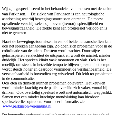
Wij zijn gespecialiseerd in het behandelen van mensen met de ziekte
van Parkinson. De ziekte van Parkinson is een neurologische
aandoening waarbij bewegingsstoornissen optreden. De meest
opvallende verschijnselen zijn beven (tremor), spierstijfheid en
bewegingstraagheid. De ziekte kent een progressief verloop en is
niet te genezen.
Naast de bewegingsstoornissen in een of beide lichaamshelften kan
ook het spreken aangedaan zijn. Zo doen zich problemen voor in de
coördinatie van de adem. De stem wordt zachter. Door stijve
gelaatsspieren verslechtert de uitspraak en wordt de mimiek minder
duidelijk. Het spreken klinkt vaak monotoon en vlak. Ook is het
moeilijk om steeds in hetzelfde tempo te blijven spreken: het tempo
wordt steeds hoger en daardoor vermindert de verstaanbaarheid. De
verstaanbaarheid is bovendien erg wisselend. Dit leidt tot problemen
in de communicatie.
Ook eten en drinken kunnen problemen opleveren. Het kauwen
wordt minder krachtig en de patiënt verslikt zich vaker, vooral bij
drinken. Ook overtollig speeksel wordt niet automatisch weggeslikt.
Samen met een minder krachtige mondsluiting kan hierdoor
speekselverlies optreden. Voor meer informatie, zie
www.parkinson-vereniging.nl
De logopedist onderzoekt welke beperkingen er zijn op het gebied