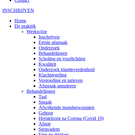
Contact
INSCHRIJVEN
Home
De praktijk
Werkwijze
Inschrijven
Eerste afspraak
Onderzoek
Behandelingen
Scholing en voorlichting
Kwaliteit
Onderzoek klanttevredenheid
Klachtregeling
Vergoeding en tarieven
Afspraak annuleren
Behandelingen
Taal
Spraak
Afwijkende mondgewoonten
Gehoor
Herstelzorg na Corona (Covid 19)
Afasie
Stem/adem
Eten en drinken