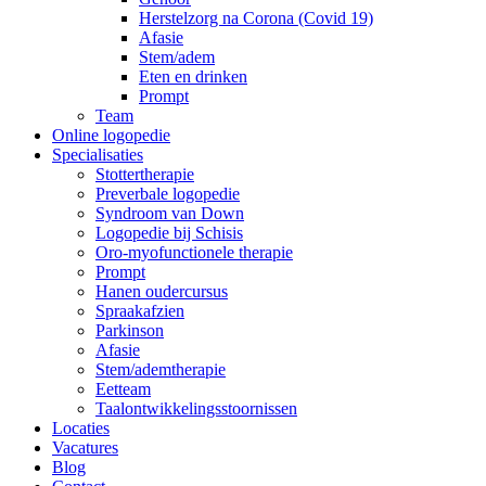
Herstelzorg na Corona (Covid 19)
Afasie
Stem/adem
Eten en drinken
Prompt
Team
Online logopedie
Specialisaties
Stottertherapie
Preverbale logopedie
Syndroom van Down
Logopedie bij Schisis
Oro-myofunctionele therapie
Prompt
Hanen oudercursus
Spraakafzien
Parkinson
Afasie
Stem/ademtherapie
Eetteam
Taalontwikkelingsstoornissen
Locaties
Vacatures
Blog