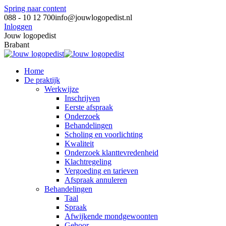
Spring naar content
088 - 10 12 700
info@jouwlogopedist.nl
Inloggen
Jouw logopedist
Brabant
Home
De praktijk
Werkwijze
Inschrijven
Eerste afspraak
Onderzoek
Behandelingen
Scholing en voorlichting
Kwaliteit
Onderzoek klanttevredenheid
Klachtregeling
Vergoeding en tarieven
Afspraak annuleren
Behandelingen
Taal
Spraak
Afwijkende mondgewoonten
Gehoor