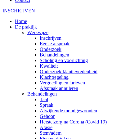
Contact
INSCHRIJVEN
Home
De praktijk
Werkwijze
Inschrijven
Eerste afspraak
Onderzoek
Behandelingen
Scholing en voorlichting
Kwaliteit
Onderzoek klanttevredenheid
Klachtregeling
Vergoeding en tarieven
Afspraak annuleren
Behandelingen
Taal
Spraak
Afwijkende mondgewoonten
Gehoor
Herstelzorg na Corona (Covid 19)
Afasie
Stem/adem
Eten en drinken