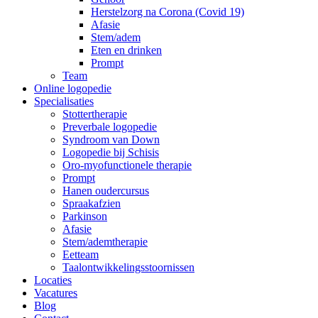
Herstelzorg na Corona (Covid 19)
Afasie
Stem/adem
Eten en drinken
Prompt
Team
Online logopedie
Specialisaties
Stottertherapie
Preverbale logopedie
Syndroom van Down
Logopedie bij Schisis
Oro-myofunctionele therapie
Prompt
Hanen oudercursus
Spraakafzien
Parkinson
Afasie
Stem/ademtherapie
Eetteam
Taalontwikkelingsstoornissen
Locaties
Vacatures
Blog