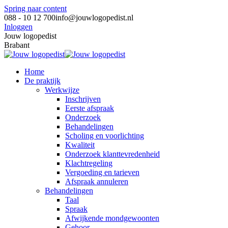
Spring naar content
088 - 10 12 700
info@jouwlogopedist.nl
Inloggen
Jouw logopedist
Brabant
Home
De praktijk
Werkwijze
Inschrijven
Eerste afspraak
Onderzoek
Behandelingen
Scholing en voorlichting
Kwaliteit
Onderzoek klanttevredenheid
Klachtregeling
Vergoeding en tarieven
Afspraak annuleren
Behandelingen
Taal
Spraak
Afwijkende mondgewoonten
Gehoor