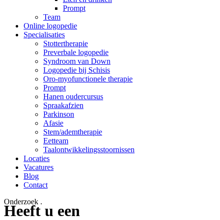
Prompt
Team
Online logopedie
Specialisaties
Stottertherapie
Preverbale logopedie
Syndroom van Down
Logopedie bij Schisis
Oro-myofunctionele therapie
Prompt
Hanen oudercursus
Spraakafzien
Parkinson
Afasie
Stem/ademtherapie
Eetteam
Taalontwikkelingsstoornissen
Locaties
Vacatures
Blog
Contact
Onderzoek
.
Heeft u een