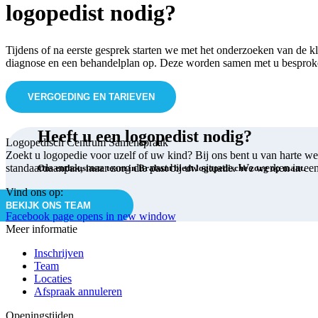
logopedist nodig?
Tijdens of na eerste gesprek starten we met het onderzoeken van de k
diagnose en een behandelplan op. Deze worden samen met u besprok
VERGOEDING EN TARIEVEN
Heeft u een logopedist nodig?
Logopedisch Centrum Samenspraak
Zoekt u logopedie voor uzelf of uw kind? Bij ons bent u van harte w
standaardaanpak, maar zorg die past bij uw situatie. We werken in ee
Ons enthousiaste team in Brabant biedt logopedische zorg op maat.
Vind ons op:
BEKIJK ONS TEAM
Facebook page opens in new window
Meer informatie
Inschrijven
Team
Locaties
Afspraak annuleren
Openingstijden