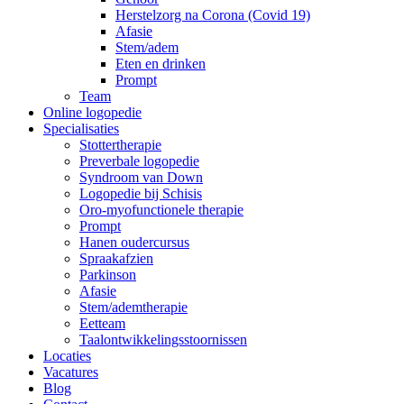
Herstelzorg na Corona (Covid 19)
Afasie
Stem/adem
Eten en drinken
Prompt
Team
Online logopedie
Specialisaties
Stottertherapie
Preverbale logopedie
Syndroom van Down
Logopedie bij Schisis
Oro-myofunctionele therapie
Prompt
Hanen oudercursus
Spraakafzien
Parkinson
Afasie
Stem/ademtherapie
Eetteam
Taalontwikkelingsstoornissen
Locaties
Vacatures
Blog