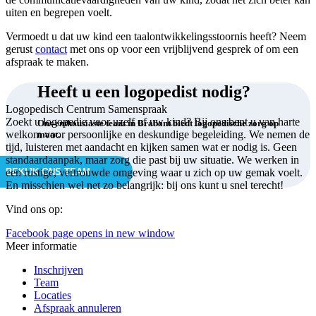
uiten en begrepen voelt.
Vermoedt u dat uw kind een taalontwikkelingsstoornis heeft? Neem
gerust
contact
met ons op voor een vrijblijvend gesprek of om een
afspraak te maken.
Heeft u een logopedist nodig?
Logopedisch Centrum Samenspraak
Zoekt u logopedie voor uzelf of uw kind? Bij ons bent u van harte
Ons enthousiaste team in Brabant biedt logopedische zorg op
welkom voor persoonlijke en deskundige begeleiding. We nemen de
maat.
tijd, luisteren met aandacht en kijken samen wat er nodig is. Geen
standaardaanpak, maar zorg die past bij uw situatie. We werken in
BEKIJK ONS TEAM
een rustige, vertrouwde omgeving waar u zich op uw gemak voelt.
En misschien wel net zo belangrijk: bij ons kunt u snel terecht!
Vind ons op:
Facebook page opens in new window
Meer informatie
Inschrijven
Team
Locaties
Afspraak annuleren