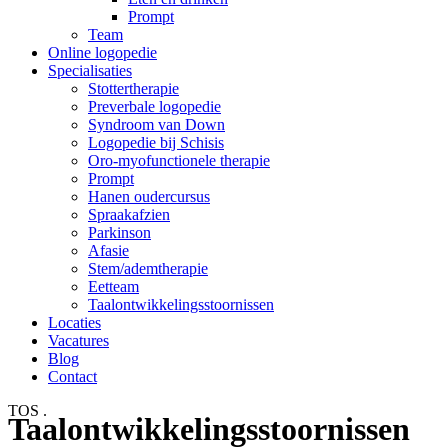
Prompt
Team
Online logopedie
Specialisaties
Stottertherapie
Preverbale logopedie
Syndroom van Down
Logopedie bij Schisis
Oro-myofunctionele therapie
Prompt
Hanen oudercursus
Spraakafzien
Parkinson
Afasie
Stem/ademtherapie
Eetteam
Taalontwikkelingsstoornissen
Locaties
Vacatures
Blog
Contact
TOS
.
Taalontwikkelingsstoornissen