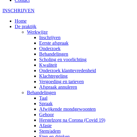
Contact
INSCHRIJVEN
Home
De praktijk
Werkwijze
Inschrijven
Eerste afspraak
Onderzoek
Behandelingen
Scholing en voorlichting
Kwaliteit
Onderzoek klanttevredenheid
Klachtregeling
Vergoeding en tarieven
Afspraak annuleren
Behandelingen
Taal
Spraak
Afwijkende mondgewoonten
Gehoor
Herstelzorg na Corona (Covid 19)
Afasie
Stem/adem
Eten en drinken