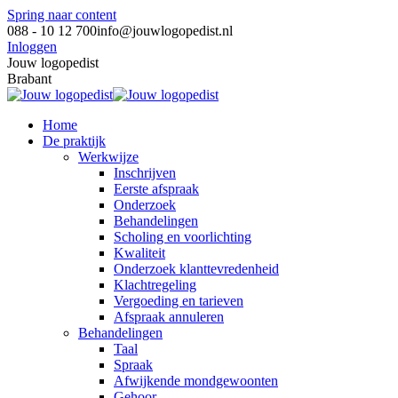
Spring naar content
088 - 10 12 700
info@jouwlogopedist.nl
Inloggen
Jouw logopedist
Brabant
Home
De praktijk
Werkwijze
Inschrijven
Eerste afspraak
Onderzoek
Behandelingen
Scholing en voorlichting
Kwaliteit
Onderzoek klanttevredenheid
Klachtregeling
Vergoeding en tarieven
Afspraak annuleren
Behandelingen
Taal
Spraak
Afwijkende mondgewoonten
Gehoor