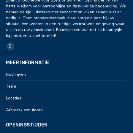
Zoekt u logopedie voor uzelf of uw kind? Bij ons bent u van
harte welkom voor persoonlijke en deskundige begeleiding. We
nemen de tijd, luisteren met aandacht en kijken samen wat er
nodig is. Geen standaardaanpak, maar zorg die past bij uw
situatie. We werken in een rustige, vertrouwde omgeving waar
u zich op uw gemak voelt. En misschien wel net zo belangrijk:
bij ons kunt u snel terecht!
Vind ons op:
Facebook
page
MEER INFORMATIE
opens
in
Inschrijven
new
Team
window
Locaties
Afspraak annuleren
OPENINGSTIJDEN