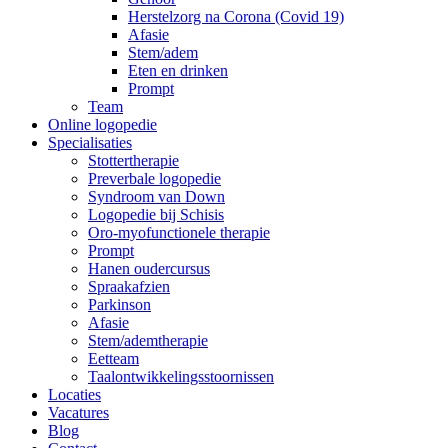
Herstelzorg na Corona (Covid 19)
Afasie
Stem/adem
Eten en drinken
Prompt
Team
Online logopedie
Specialisaties
Stottertherapie
Preverbale logopedie
Syndroom van Down
Logopedie bij Schisis
Oro-myofunctionele therapie
Prompt
Hanen oudercursus
Spraakafzien
Parkinson
Afasie
Stem/ademtherapie
Eetteam
Taalontwikkelingsstoornissen
Locaties
Vacatures
Blog