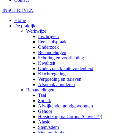
Contact
INSCHRIJVEN
Home
De praktijk
Werkwijze
Inschrijven
Eerste afspraak
Onderzoek
Behandelingen
Scholing en voorlichting
Kwaliteit
Onderzoek klanttevredenheid
Klachtregeling
Vergoeding en tarieven
Afspraak annuleren
Behandelingen
Taal
Spraak
Afwijkende mondgewoonten
Gehoor
Herstelzorg na Corona (Covid 19)
Afasie
Stem/adem
Eten en drinken