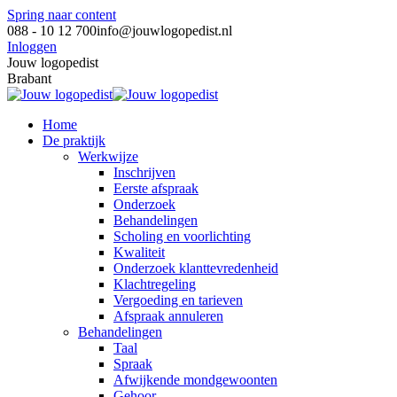
Spring naar content
088 - 10 12 700
info@jouwlogopedist.nl
Inloggen
Jouw logopedist
Brabant
Home
De praktijk
Werkwijze
Inschrijven
Eerste afspraak
Onderzoek
Behandelingen
Scholing en voorlichting
Kwaliteit
Onderzoek klanttevredenheid
Klachtregeling
Vergoeding en tarieven
Afspraak annuleren
Behandelingen
Taal
Spraak
Afwijkende mondgewoonten
Gehoor