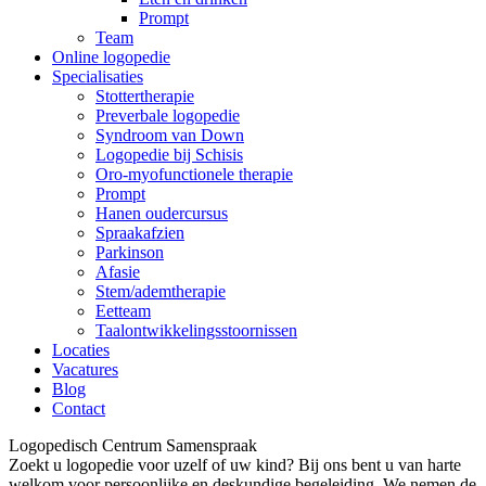
Prompt
Team
Online logopedie
Specialisaties
Stottertherapie
Preverbale logopedie
Syndroom van Down
Logopedie bij Schisis
Oro-myofunctionele therapie
Prompt
Hanen oudercursus
Spraakafzien
Parkinson
Afasie
Stem/ademtherapie
Eetteam
Taalontwikkelingsstoornissen
Locaties
Vacatures
Blog
Contact
Logopedisch Centrum Samenspraak
Zoekt u logopedie voor uzelf of uw kind? Bij ons bent u van harte
welkom voor persoonlijke en deskundige begeleiding. We nemen de