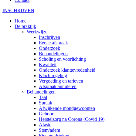
Contact
INSCHRIJVEN
Home
De praktijk
Werkwijze
Inschrijven
Eerste afspraak
Onderzoek
Behandelingen
Scholing en voorlichting
Kwaliteit
Onderzoek klanttevredenheid
Klachtregeling
Vergoeding en tarieven
Afspraak annuleren
Behandelingen
Taal
Spraak
Afwijkende mondgewoonten
Gehoor
Herstelzorg na Corona (Covid 19)
Afasie
Stem/adem
Eten en drinken