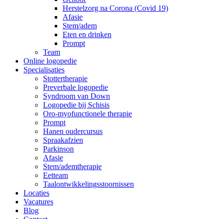
Herstelzorg na Corona (Covid 19)
Afasie
Stem/adem
Eten en drinken
Prompt
Team
Online logopedie
Specialisaties
Stottertherapie
Preverbale logopedie
Syndroom van Down
Logopedie bij Schisis
Oro-myofunctionele therapie
Prompt
Hanen oudercursus
Spraakafzien
Parkinson
Afasie
Stem/ademtherapie
Eetteam
Taalontwikkelingsstoornissen
Locaties
Vacatures
Blog