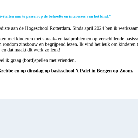
viteiten aan te passen op de behoefte en interesses van het kind.”
opediste aan de Hogeschool Rotterdam. Sinds april 2024 ben ik werkza
rken met kinderen met spraak- en taalproblemen op verschillende basis
rondom zinsbouw en begrijpend lezen. Ik vind het leuk om kinderen te 
k en dat maakt dit werk zo leuk!
peel ik graag (bord)spellen met vrienden.
bbe en op dinsdag op basisschool ’t Palet in Bergen op Zoom.