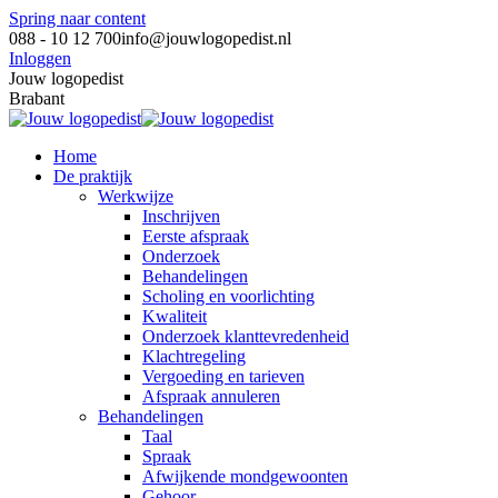
Spring naar content
088 - 10 12 700
info@jouwlogopedist.nl
Inloggen
Jouw logopedist
Brabant
Home
De praktijk
Werkwijze
Inschrijven
Eerste afspraak
Onderzoek
Behandelingen
Scholing en voorlichting
Kwaliteit
Onderzoek klanttevredenheid
Klachtregeling
Vergoeding en tarieven
Afspraak annuleren
Behandelingen
Taal
Spraak
Afwijkende mondgewoonten
Gehoor