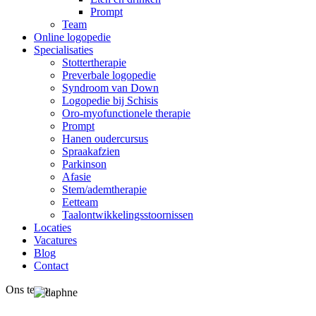
Prompt
Team
Online logopedie
Specialisaties
Stottertherapie
Preverbale logopedie
Syndroom van Down
Logopedie bij Schisis
Oro-myofunctionele therapie
Prompt
Hanen oudercursus
Spraakafzien
Parkinson
Afasie
Stem/ademtherapie
Eetteam
Taalontwikkelingsstoornissen
Locaties
Vacatures
Blog
Contact
Ons team
.