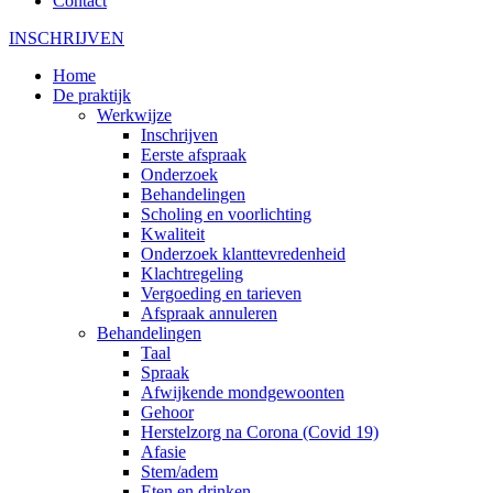
Contact
INSCHRIJVEN
Home
De praktijk
Werkwijze
Inschrijven
Eerste afspraak
Onderzoek
Behandelingen
Scholing en voorlichting
Kwaliteit
Onderzoek klanttevredenheid
Klachtregeling
Vergoeding en tarieven
Afspraak annuleren
Behandelingen
Taal
Spraak
Afwijkende mondgewoonten
Gehoor
Herstelzorg na Corona (Covid 19)
Afasie
Stem/adem
Eten en drinken