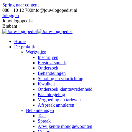
Spring naar content
088 - 10 12 700
info@jouwlogopedist.nl
Inloggen
Jouw logopedist
Brabant
Home
De praktijk
Werkwijze
Inschrijven
Eerste afspraak
Onderzoek
Behandelingen
Scholing en voorlichting
Kwaliteit
Onderzoek klanttevredenheid
Klachtregeling
Vergoeding en tarieven
Afspraak annuleren
Behandelingen
Taal
Spraak
Afwijkende mondgewoonten
Gehoor