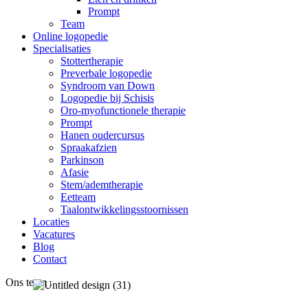
Prompt
Team
Online logopedie
Specialisaties
Stottertherapie
Preverbale logopedie
Syndroom van Down
Logopedie bij Schisis
Oro-myofunctionele therapie
Prompt
Hanen oudercursus
Spraakafzien
Parkinson
Afasie
Stem/ademtherapie
Eetteam
Taalontwikkelingsstoornissen
Locaties
Vacatures
Blog
Contact
Ons team
.