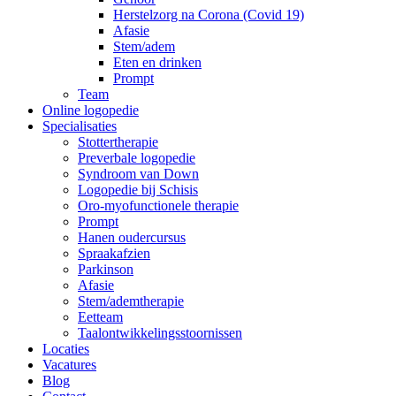
Herstelzorg na Corona (Covid 19)
Afasie
Stem/adem
Eten en drinken
Prompt
Team
Online logopedie
Specialisaties
Stottertherapie
Preverbale logopedie
Syndroom van Down
Logopedie bij Schisis
Oro-myofunctionele therapie
Prompt
Hanen oudercursus
Spraakafzien
Parkinson
Afasie
Stem/ademtherapie
Eetteam
Taalontwikkelingsstoornissen
Locaties
Vacatures
Blog