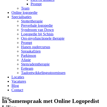
Prompt
Team
Online logopedie
Specialisaties
Stottertherapie
Preverbale logopedie
Syndroom van Down
Logopedie bij Schisis
Oro-myofunctionele therapie
Prompt
Hanen oudercursus
Spraakafzien
Parkinson
Afasie
Stem/ademtherapie
Eetteam
Taalontwikkelingsstoornissen
Locaties
Vacatures
Blog
Contact
Blog
.
In Samenspraak met Online Logopedist