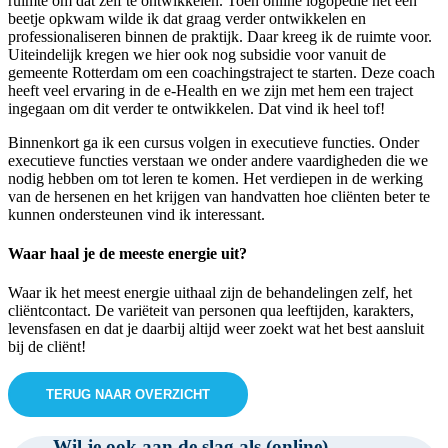
ruimte om dat zelf te ontwikkelen. Toen online logopedie net een
beetje opkwam wilde ik dat graag verder ontwikkelen en
professionaliseren binnen de praktijk. Daar kreeg ik de ruimte voor.
Uiteindelijk kregen we hier ook nog subsidie voor vanuit de
gemeente Rotterdam om een coachingstraject te starten. Deze coach
heeft veel ervaring in de e-Health en we zijn met hem een traject
ingegaan om dit verder te ontwikkelen. Dat vind ik heel tof!
Binnenkort ga ik een cursus volgen in executieve functies. Onder
executieve functies verstaan we onder andere vaardigheden die we
nodig hebben om tot leren te komen. Het verdiepen in de werking
van de hersenen en het krijgen van handvatten hoe cliënten beter te
kunnen ondersteunen vind ik interessant.
Waar haal je de meeste energie uit?
Waar ik het meest energie uithaal zijn de behandelingen zelf, het
cliëntcontact. De variëteit van personen qua leeftijden, karakters,
levensfasen en dat je daarbij altijd weer zoekt wat het best aansluit
bij de cliënt!
TERUG NAAR OVERZICHT
Wil je ook aan de slag als (online)