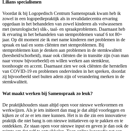
Lilians specialismen
Voordat ik bij Logopedisch Centrum Samenspraak kwam heb ik
zowel in een logopediepraktijk als in revalidatiecentra ervaring
opgedaan in het behandelen van zowel kinderen als volwassenen
met (neurologische) slik-, taal- en spraakproblemen. Daarnaast heb
ik ervaring in het behandelen van stemproblemen vanaf 6 tot 80+
jaar. Op dit moment zie ik met name kinderen met problemen in de
spraak en taal en soms cliënten met stemproblemen. Bij
stemproblemen kun je denken aan problemen in de stemkwaliteit
(heesheid/schorheid), maar ook cliënten die in transitie zijn (van man
naar vrouw bijvoorbeeld) en willen werken aan stemkleur,
toonhoogte en accent. Daarnaast zien we ook cliënten die herstellen
van COVID-19 en problemen ondervinden in het spreken, doordat
zij bijvoorbeeld snel buiten adem zijn of verandering merken in de
stemkwaliteit.
Wat maakt werken bij Samenspraak zo leuk?
De praktijkhouders staan altijd open voor nieuwe werkvormen en
werkwijzen. Als je iets initieert dan mag je dat altijd voorleggen en
kijken ze of ze er iets mee kunnen. Het is in die zin een innovatieve
praktijk die niet bang is om nieuwe initiatieven op te pakken en te
ontdekken. Ze staan open voor nieuwe input en geven je dan ook de