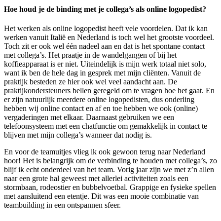
Hoe houd je de binding met je collega’s als online logopedist?
Het werken als online logopedist heeft vele voordelen. Dat ik kan
werken vanuit Italië en Nederland is toch wel het grootste voordeel.
Toch zit er ook wel één nadeel aan en dat is het spontane contact
met collega’s. Het praatje in de wandelgangen of bij het
koffieapparaat is er niet. Uiteindelijk is mijn werk totaal niet solo,
want ik ben de hele dag in gesprek met mijn cliënten. Vanuit de
praktijk besteden ze hier ook wel veel aandacht aan. De
praktijkondersteuners bellen geregeld om te vragen hoe het gaat. En
er zijn natuurlijk meerdere online logopedisten, dus onderling
hebben wij online contact en af en toe hebben we ook (online)
vergaderingen met elkaar. Daarnaast gebruiken we een
telefoonsysteem met een chatfunctie om gemakkelijk in contact te
blijven met mijn collega’s wanneer dat nodig is.
En voor de teamuitjes vlieg ik ook gewoon terug naar Nederland
hoor! Het is belangrijk om de verbinding te houden met collega’s, zo
blijf ik echt onderdeel van het team. Vorig jaar zijn we met z’n allen
naar een grote hal geweest met allerlei activiteiten zoals een
stormbaan, rodeostier en bubbelvoetbal. Grappige en fysieke spellen
met aansluitend een etentje. Dit was een mooie combinatie van
teambuilding in een ontspannen sfeer.