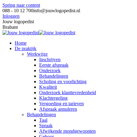
Spring naar content
088 - 10 12 700
info@jouwlogopedist.nl
Inloggen
Jouw logopedist
Brabant
Home
De praktijk
Werkwijze
Inschrijven
Eerste afspraak
Onderzoek
Behandelingen
Scholing en voorlichting
Kwaliteit
Onderzoek klanttevredenheid
Klachtregeling
Vergoeding en tarieven
Afspraak annuleren
Behandelingen
Taal
Spraak
Afwijkende mondgewoonten
Gehoor