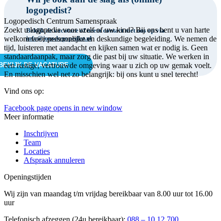
logopedist?
Logopedisch Centrum Samenspraak
Zoekt u logopedie voor uzelf of uw kind? Bij ons bent u van harte
Bekijk de vacature of neem contact met ons op via
welkom voor persoonlijke en deskundige begeleiding. We nemen de
info@jouwlogopedist.nl
tijd, luisteren met aandacht en kijken samen wat er nodig is. Geen
standaardaanpak, maar zorg die past bij uw situatie. We werken in
BEKIJK DE VACATURE
een rustige, vertrouwde omgeving waar u zich op uw gemak voelt.
En misschien wel net zo belangrijk: bij ons kunt u snel terecht!
Vind ons op:
Facebook page opens in new window
Meer informatie
Inschrijven
Team
Locaties
Afspraak annuleren
Openingstijden
Wij zijn van maandag t/m vrijdag bereikbaar van 8.00 uur tot 16.00
uur
Telefonisch afzeggen (24u bereikbaar):
088 – 10 12 700
.