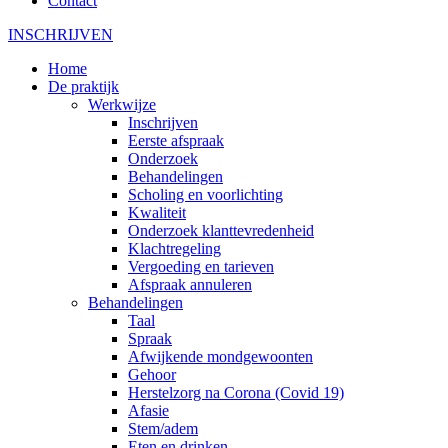
Contact
INSCHRIJVEN
Home
De praktijk
Werkwijze
Inschrijven
Eerste afspraak
Onderzoek
Behandelingen
Scholing en voorlichting
Kwaliteit
Onderzoek klanttevredenheid
Klachtregeling
Vergoeding en tarieven
Afspraak annuleren
Behandelingen
Taal
Spraak
Afwijkende mondgewoonten
Gehoor
Herstelzorg na Corona (Covid 19)
Afasie
Stem/adem
Eten en drinken