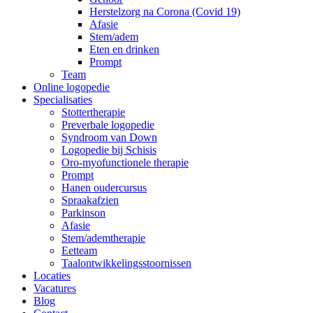
Herstelzorg na Corona (Covid 19)
Afasie
Stem/adem
Eten en drinken
Prompt
Team
Online logopedie
Specialisaties
Stottertherapie
Preverbale logopedie
Syndroom van Down
Logopedie bij Schisis
Oro-myofunctionele therapie
Prompt
Hanen oudercursus
Spraakafzien
Parkinson
Afasie
Stem/ademtherapie
Eetteam
Taalontwikkelingsstoornissen
Locaties
Vacatures
Blog